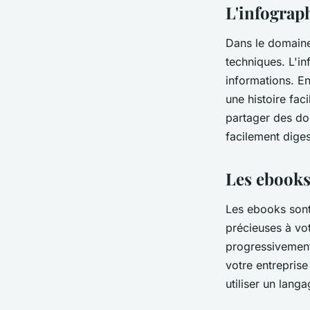
marketing de conte
L'infograph
entreprise de logici
Dans le domaine
techniques. L'in
informations. En
Lola
•
24 mai 2024
•
5 min de lecture
une histoire fac
partager des do
facilement diges
Les ebooks
Les ebooks sont 
précieuses à vo
progressivement
votre entrepris
utiliser un lan