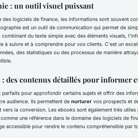
nu pour une
ie : un outil visuel puissant
els de finance ?
 des logiciels de finance, les informations sont souvent co
fographie est un outil de communication qui permet de simpl
 combinant du texte simple avec des éléments visuels, l'in
ile à suivre et à comprendre pour vos clients. C'est un exc
nnées, des statistiques ou des processus de manière attray
tible.
 : des contenus détaillés pour informer 
parfaits pour approfondir certains sujets et offrir des info
tre audience. Ils permettent de
nurturer
vos prospects et de
 vers la conversion. Les ebooks sont également très utiles 
e comme une référence dans le domaine des logiciels de fin
gage accessible pour rendre le contenu compréhensible par t