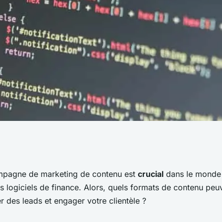
ntenu sont les plus
ampagne de marketing de contenu est
crucial
dans le monde
s logiciels de finance. Alors, quels formats de contenu peu
e campagne de
er des leads et engager votre clientèle ?