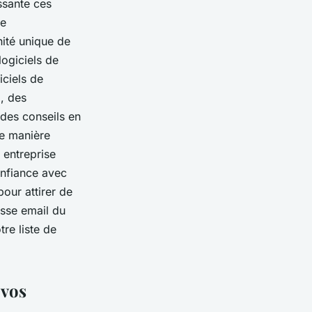
ssante ces
de
ité unique de
ogiciels de
iciels de
g, des
 des conseils en
de manière
 entreprise
onfiance avec
pour attirer de
sse email du
re liste de
 vos