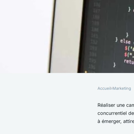
Accueil
›
Marketing
MARKETING
Quels formats de co
Réaliser une c
concurrentiel de
impactants pour un
à émerger, attir