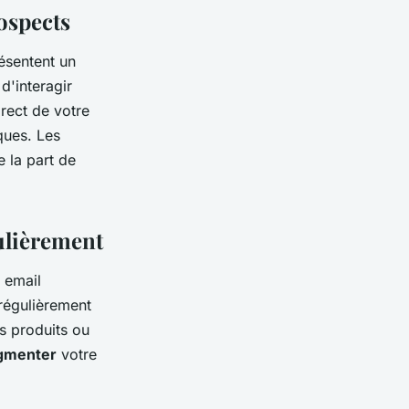
rospects
ésentent un
d'interagir
irect de votre
ques. Les
 la part de
gulièrement
 email
 régulièrement
s produits ou
gmenter
votre