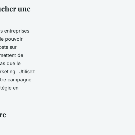
ucher une
s entreprises
le pouvoir
osts sur
rmettent de
pas que le
keting. Utilisez
otre campagne
atégie en
re