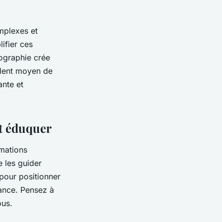
mplexes et
ifier ces
fographie crée
ellent moyen de
ante et
et éduquer
rmations
 les guider
pour positionner
ance. Pensez à
ous.