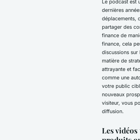
Le podcast est 
dernières année
déplacements, d
partager des co
finance de mani
finance, cela pe
discussions sur 
matière de strat
attrayante et fa
comme une autor
votre public cib
nouveaux prospe
visiteur, vous 
diffusion.
Les vidéos 
produits ou