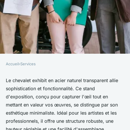
Accueil
›
Services
SERVICES
Chevalet exhibit en acier
Le chevalet exhibit en acier naturel transparent allie
sophistication et fonctionnalité. Ce stand
naturel transparent : élégance
d'exposition, conçu pour capturer l'œil tout en
et efficacité
mettant en valeur vos œuvres, se distingue par son
esthétique minimaliste. Idéal pour les artistes et les
Lola
•
14 avril 2025
•
7 min de lecture
professionnels, il offre une structure robuste, une
hauteur réglable et une facilité d'assemblage.