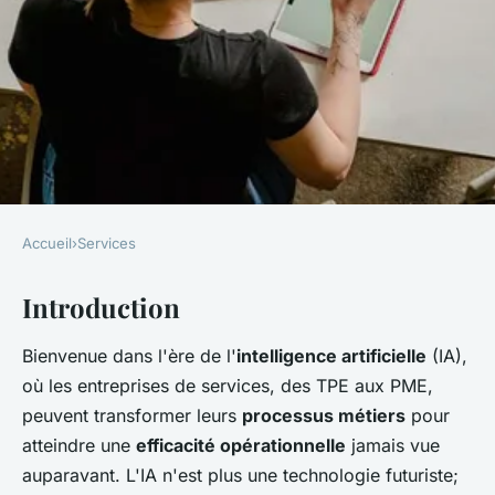
Accueil
›
Services
SERVICES
Introduction
Comment les entreprises de
services peuvent-elles
Bienvenue dans l'ère de l'
intelligence artificielle
(IA),
intégrer l'IA pour optimiser les
où les entreprises de services, des TPE aux PME,
processus métiers?
peuvent transformer leurs
processus métiers
pour
atteindre une
efficacité opérationnelle
jamais vue
Lola
•
20 mai 2024
•
6 min de lecture
auparavant. L'IA n'est plus une technologie futuriste;