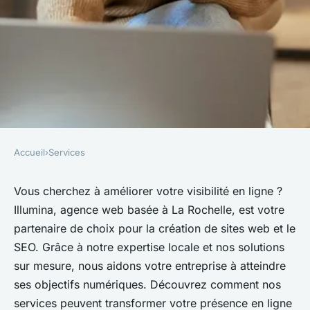
Accueil
›
Services
SERVICES
Illumina | agence web la
Vous cherchez à améliorer votre visibilité en ligne ?
Illumina, agence web basée à La Rochelle, est votre
rochelle | site web & seo:
partenaire de choix pour la création de sites web et le
boostez votre visibilité
SEO. Grâce à notre expertise locale et nos solutions
sur mesure, nous aidons votre entreprise à atteindre
Lola
•
27 août 2024
•
6 min de lecture
ses objectifs numériques. Découvrez comment nos
services peuvent transformer votre présence en ligne