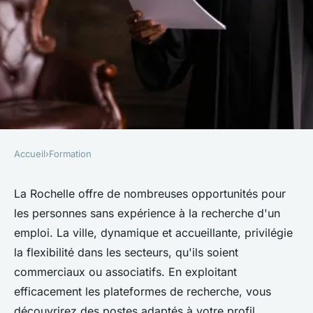
Accueil
›
Formation
FORMATION
Trouvez un emploi sans
La Rochelle offre de nombreuses opportunités pour
les personnes sans expérience à la recherche d'un
expérience à la rochelle
emploi. La ville, dynamique et accueillante, privilégie
facilement
la flexibilité dans les secteurs, qu'ils soient
commerciaux ou associatifs. En exploitant
Lola
•
6 octobre 2024
•
3 min de lecture
efficacement les plateformes de recherche, vous
découvrirez des postes adaptés à votre profil.