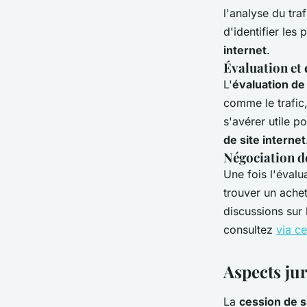
l'analyse du tr
d'identifier les p
internet
.
Évaluation et 
L'
évaluation de
comme le trafic,
s'avérer utile p
de site internet
Négociation de
Une fois l'évalu
trouver un achet
discussions sur 
consultez
via c
Aspects ju
La
cession de s