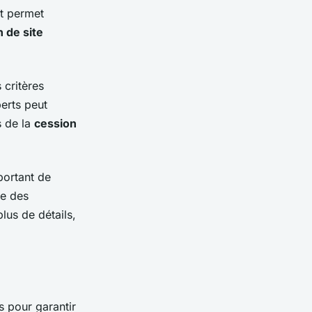
it permet
 de site
 critères
perts peut
s de la
cession
portant de
re des
lus de détails,
s pour garantir