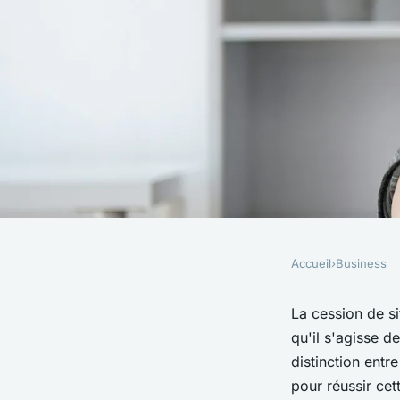
Accueil
›
Business
BUSINESS
Cession de site inter
La cession de si
qu'il s'agisse 
faut savoir
distinction entr
pour réussir cet