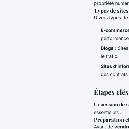
propriété numér
Types de site
Divers types de
E-commerc
performances
Blogs
: Sites
le trafic.
Sites d’info
des contrats 
Étapes clé
La
cession de s
essentielles :
Préparation et
Avant de
vendre