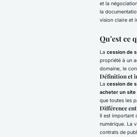
et la négociatio
Lola
•
27 août 2024
•
3 min de lecture
la documentatio
vision claire et
Qu’est ce q
La
cession de s
propriété à un 
domaine, le con
Définition et
La
cession de s
acheter un site
que toutes les p
Différence ent
Il est important
numérique. La v
contrats de publ