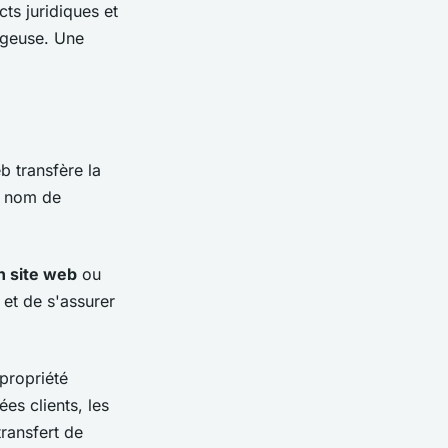
ts juridiques et
ageuse. Une
b transfère la
e nom de
n site web
ou
 et de s'assurer
propriété
s clients, les
transfert de