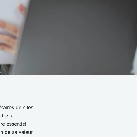
taires de sites,
dre la
re essentiel
on de sa valeur