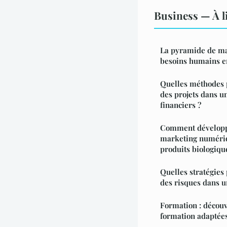
Business — À l
La pyramide de ma
besoins humains en
Quelles méthodes p
des projets dans u
financiers ?
Comment développe
marketing numériq
produits biologiqu
Quelles stratégies
des risques dans u
Formation : découv
formation adaptées