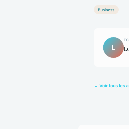
Business
EC
L
L
← Voir tous les a