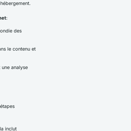
l'hébergement.
net
:
fondie des
ans le contenu et
t une analyse
 étapes
la inclut